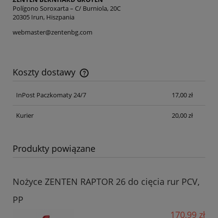
Polígono Soroxarta – C/ Burniola, 20C
20305 Irun, Hiszpania
webmaster@zentenbg.com
Koszty dostawy
Cena nie zawiera ewentualnych kosztów płatności
InPost Paczkomaty 24/7
17,00 zł
Kurier
20,00 zł
Produkty powiązane
Nożyce ZENTEN RAPTOR 26 do cięcia rur PCV,
PP
170,99 zł