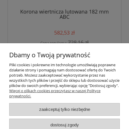
Korona wiertnicza lutowana 182 mm
ABC
582,53 zł
728,16 zł
Cena regularna:
640,78 zł
Najniższa cena:
Dbamy o Twoją prywatność
do koszyka
Pliki cookies i pokrewne im technologie umożliwiają poprawne
działanie strony i pomagają nam dostosować ofertę do Twoich
potrzeb. Możesz zaakceptować wykorzystanie przez nas
wszystkich tych plików i przejść do sklepu lub dostosować użycie
«
1
2
3
»
plików do swoich preferencji, wybierając opcję "Dostosuj zgody".
Więcej o plikach cookies przeczytasz w naszej Polityce
prywatności.
zaakceptuj tylko niezbędne
Moje konto
dostosuj zgody