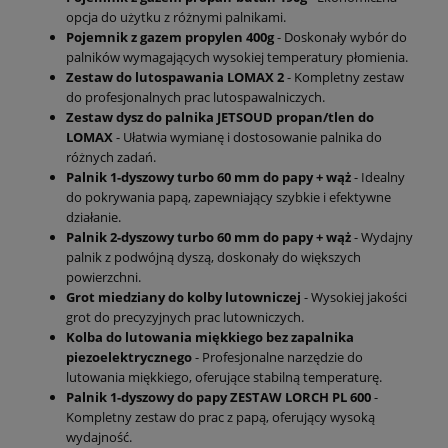
opcja do użytku z różnymi palnikami.
Pojemnik z gazem propylen 400g
- Doskonały wybór do
palników wymagających wysokiej temperatury płomienia.
Zestaw do lutospawania LOMAX 2
- Kompletny zestaw
do profesjonalnych prac lutospawalniczych.
Zestaw dysz do palnika JETSOUD propan/tlen do
LOMAX
- Ułatwia wymianę i dostosowanie palnika do
różnych zadań.
Palnik 1-dyszowy turbo 60 mm do papy + wąż
- Idealny
do pokrywania papą, zapewniający szybkie i efektywne
działanie.
Palnik 2-dyszowy turbo 60 mm do papy + wąż
- Wydajny
palnik z podwójną dyszą, doskonały do większych
powierzchni.
Grot miedziany do kolby lutowniczej
- Wysokiej jakości
grot do precyzyjnych prac lutowniczych.
Kolba do lutowania miękkiego bez zapalnika
piezoelektrycznego
- Profesjonalne narzędzie do
lutowania miękkiego, oferujące stabilną temperaturę.
Palnik 1-dyszowy do papy ZESTAW LORCH PL 600
-
Kompletny zestaw do prac z papą, oferujący wysoką
wydajność.