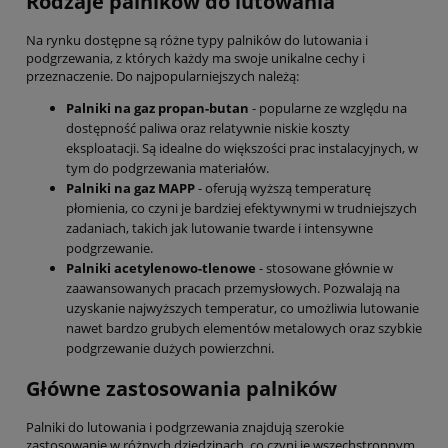
Rodzaje palników do lutowania
Na rynku dostępne są różne typy palników do lutowania i
podgrzewania, z których każdy ma swoje unikalne cechy i
przeznaczenie. Do najpopularniejszych należą:
Palniki na gaz propan-butan
- popularne ze względu na
dostępność paliwa oraz relatywnie niskie koszty
eksploatacji. Są idealne do większości prac instalacyjnych, w
tym do podgrzewania materiałów.
Palniki na gaz MAPP
- oferują wyższą temperaturę
płomienia, co czyni je bardziej efektywnymi w trudniejszych
zadaniach, takich jak lutowanie twarde i intensywne
podgrzewanie.
Palniki acetylenowo-tlenowe
- stosowane głównie w
zaawansowanych pracach przemysłowych. Pozwalają na
uzyskanie najwyższych temperatur, co umożliwia lutowanie
nawet bardzo grubych elementów metalowych oraz szybkie
podgrzewanie dużych powierzchni.
Główne zastosowania palników
Palniki do lutowania i podgrzewania znajdują szerokie
zastosowanie w różnych dziedzinach, co czyni je wszechstronnym