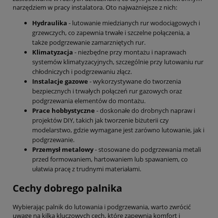
narzędziem w pracy instalatora. Oto najważniejsze z nich:
Hydraulika
- lutowanie miedzianych rur wodociągowych i
grzewczych, co zapewnia trwałe i szczelne połączenia, a
także podgrzewanie zamarzniętych rur.
Klimatyzacja
- niezbędne przy montażu i naprawach
systemów klimatyzacyjnych, szczególnie przy lutowaniu rur
chłodniczych i podgrzewaniu złącz.
Instalacje gazowe
- wykorzystywane do tworzenia
bezpiecznych i trwałych połączeń rur gazowych oraz
podgrzewania elementów do montażu.
Prace hobbystyczne
- doskonałe do drobnych napraw i
projektów DIY, takich jak tworzenie biżuterii czy
modelarstwo, gdzie wymagane jest zarówno lutowanie, jak i
podgrzewanie.
Przemysł metalowy
- stosowane do podgrzewania metali
przed formowaniem, hartowaniem lub spawaniem, co
ułatwia pracę z trudnymi materiałami.
Cechy dobrego palnika
Wybierając palnik do lutowania i podgrzewania, warto zwrócić
uwagę na kilka kluczowych cech, które zapewnią komfort i