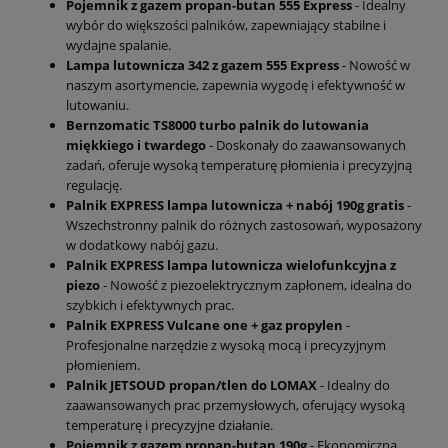
Pojemnik z gazem propan-butan 555 Express
- Idealny
wybór do większości palników, zapewniający stabilne i
wydajne spalanie.
Lampa lutownicza 342 z gazem 555 Express
- Nowość w
naszym asortymencie, zapewnia wygodę i efektywność w
lutowaniu.
Bernzomatic TS8000 turbo palnik do lutowania
miękkiego i twardego
- Doskonały do zaawansowanych
zadań, oferuje wysoką temperaturę płomienia i precyzyjną
regulację.
Palnik EXPRESS lampa lutownicza + nabój 190g gratis
-
Wszechstronny palnik do różnych zastosowań, wyposażony
w dodatkowy nabój gazu.
Palnik EXPRESS lampa lutownicza wielofunkcyjna z
piezo
- Nowość z piezoelektrycznym zapłonem, idealna do
szybkich i efektywnych prac.
Palnik EXPRESS Vulcane one + gaz propylen
-
Profesjonalne narzędzie z wysoką mocą i precyzyjnym
płomieniem.
Palnik JETSOUD propan/tlen do LOMAX
- Idealny do
zaawansowanych prac przemysłowych, oferujący wysoką
temperaturę i precyzyjne działanie.
Pojemnik z gazem propan-butan 190g
- Ekonomiczna