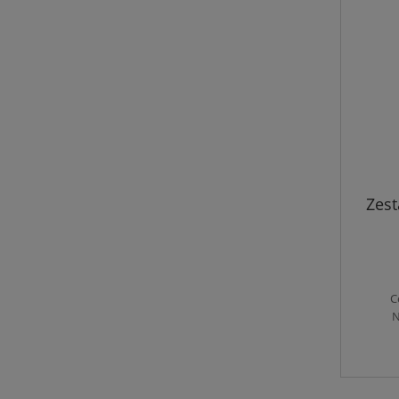
Zest
C
N