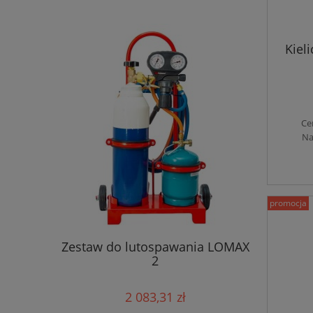
Kiel
Ce
Na
promocja
Wiertni
acz
Zestaw do lutospawania LOMAX
rozolu
2
2 083,31 zł
Cena r