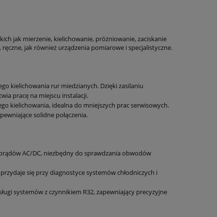
ich jak mierzenie, kielichowanie, próżniowanie, zaciskanie
ręczne, jak również urządzenia pomiarowe i specjalistyczne.
go kielichowania rur miedzianych. Dzięki zasilaniu
a pracę na miejscu instalacji.
ego kielichowania, idealna do mniejszych prac serwisowych.
pewniające solidne połączenia.
u prądów AC/DC, niezbędny do sprawdzania obwodów
rzydaje się przy diagnostyce systemów chłodniczych i
ugi systemów z czynnikiem R32, zapewniający precyzyjne