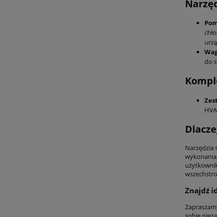
Narzęd
Pomp
chło
urzą
Wag
do s
Kompl
Zes
HVAC
Dlacze
Narzędzia 
wykonania,
użytkownik
wszechstro
Znajdź i
Zapraszamy
sobie niez