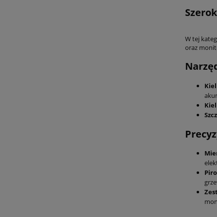
Szerok
W tej kateg
oraz monit
Narzęd
Kie
akum
Kie
Szc
Precyz
Mie
elek
Pir
grze
Zes
moni