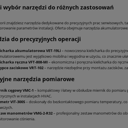
i wybór narzędzi do różnych zastosowań
orii znajdziesz narzędzia dedykowane do precyzyjnych prac serwisowych, tak
orowanie parametrów instalacji. Oferta obejmuje narzędzia akumulatorowe, 
zia do precyzyjnych operacji
licharka akumulatorowa VET-19Li
– nowoczesna kielicharka do precyzyjne
ulatorowemu jest wyjątkowo mobilna i wygodna w użyciu, co znacznie ułatwi
licharka ręczna VFT-808-MI
– ekonomiczna i poręczna kielicharka do ręczn
zypce zaciskowe VRT-102
– narzędzie niezbędne przy montażu zacisków, za
yjne narzędzia pomiarowe
rnik cęgowy VMC-1
– kompaktowy i łatwy w obsłudze miernik do pomiar
trycznych w instalacjach HVAC.
ometr VIT-300S
– doskonały do bezkontaktowego pomiaru temperatury, co p
wczych.
taw manometrów VMG-2-R32
– profesjonalny zestaw manometrów do obsł
torowanie ciśnienia.