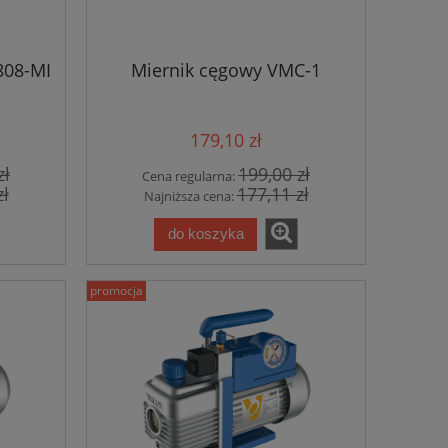
808-MI
Miernik cęgowy VMC-1
179,10 zł
zł
199,00 zł
Cena regularna:
zł
177,11 zł
Najniższa cena:
do koszyka
promocja
ck