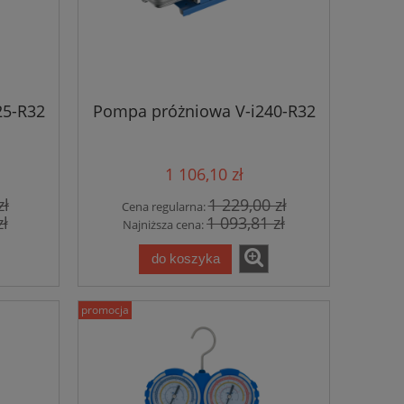
25-R32
Pompa próżniowa V-i240-R32
1 106,10 zł
zł
1 229,00 zł
Cena regularna:
zł
1 093,81 zł
Najniższa cena:
do koszyka
promocja