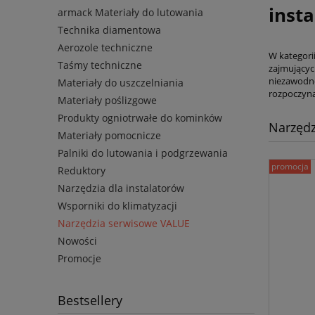
inst
armack Materiały do lutowania
Technika diamentowa
Aerozole techniczne
W kategori
Taśmy techniczne
zajmującyc
niezawodno
Materiały do uszczelniania
rozpoczyna
Materiały poślizgowe
Produkty ogniotrwałe do kominków
Narzęd
Materiały pomocnicze
Palniki do lutowania i podgrzewania
promocja
Reduktory
Narzędzia dla instalatorów
Wsporniki do klimatyzacji
Narzędzia serwisowe VALUE
Nowości
Promocje
Bestsellery