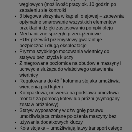
węglowych (możliwość pracy ok. 10 godzin po
zapaleniu się kontrolki
3 biegowa skrzynia w kąpieli olejowej – zapewnia
optymalne smarowanie wszystkich elementów
przekładni dzięki zastosowaniu pompki oleju
Mechaniczne sprzęgło przeciążeniowe
PUR przewód przemysłowy gwarantuje
bezpieczną i długą eksploatacje
Pryzma szybkiego mocowania wiertnicy do
statywu bez użycia kluczy
Zintegrowana poziomica na obudowie maszyny i
uchwycie służąca do właściwego ustawienia
wiertnicy
Regulowana do 45 ˚ kolumna stojaka umożliwia
wiercenia pod kątem
Kompaktowa, uniwersalna podstawa umożliwia
montaż za pomocą kotew lub próżni (wymagany
zestaw próżniowy)
Statyw wyposażony w dźwignię posuwu
umożliwiającą zmiane położenia maszyny bez
używania dodatkowych kluczy
Koła stojaka – umożliwiają łatwy transport całego