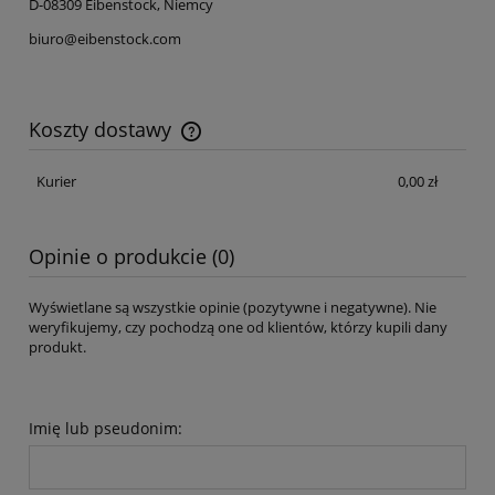
D-08309 Eibenstock, Niemcy
biuro@eibenstock.com
Koszty dostawy
Cena nie zawiera ewentualnych kosztów płatności
Kurier
0,00 zł
Opinie o produkcie (0)
Wyświetlane są wszystkie opinie (pozytywne i negatywne). Nie
weryfikujemy, czy pochodzą one od klientów, którzy kupili dany
produkt.
Imię lub pseudonim: