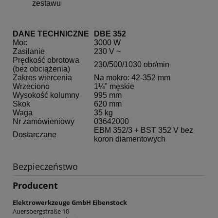
zestawu
DANE TECHNICZNE
DBE 352
Moc
3000 W
Zasilanie
230 V ~
Prędkość obrotowa
230/500/1030 obr/min
(bez obciążenia)
Zakres wiercenia
Na mokro: 42-352 mm
Wrzeciono
1¼" męskie
Wysokość kolumny
995 mm
Skok
620 mm
Waga
35 kg
Nr zamówieniowy
03642000
EBM 352/3 + BST 352 V bez
Dostarczane
koron diamentowych
Bezpieczeństwo
Producent
Elektrowerkzeuge GmbH Eibenstock
Auersbergstraße 10