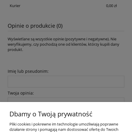
Kurier
0,00 zł
Opinie o produkcie (0)
Wyświetlane są wszystkie opinie (pozytywne i negatywne). Nie
weryfikujemy, czy pochodzą one od klientów, którzy kupili dany
produkt.
Imię lub pseudonim:
Twoja opinia:
Dbamy o Twoją prywatność
Pliki cookies i pokrewne im technologie umożliwiają poprawne
działanie strony i pomagają nam dostosować ofertę do Twoich