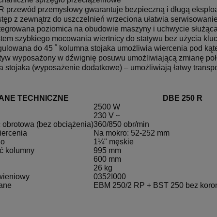
 przewód przemysłowy gwarantuje bezpieczną i długą eksploa
tęp z zewnątrz do uszczelnień wrzeciona ułatwia serwisowani
ca DBE 162 Eibenstock
Wiertnica ESD 162 Eibensto
tegrowana poziomica na obudowie maszyny i uchwycie służąca
tem szybkiego mocowania wiertnicy do statywu bez użycia klu
ulowana do 45 ˚ kolumna stojaka umożliwia wiercenia pod ką
tyw wyposażony w dźwignię posuwu umożliwiającą zmianę poł
8 167,20 zł
4 280,40 zł
a stojaka (wyposażenie dodatkowe) – umożliwiają łatwy transp
10 209,00 zł
5 350,50 zł
egularna:
Cena regularna:
10 209,00 zł
5 350,50 zł
sza cena:
Najniższa cena:
ANE TECHNICZNE
DBE 250 R
do koszyka
do koszyka
2500 W
230 V ~
 obrotowa (bez obciążenia)
360/850 obr/min
iercenia
Na mokro: 52-252 mm
no
1¼" męskie
ć kolumny
995 mm
600 mm
26 kg
wieniowy
0352I000
ane
EBM 250/2 RP + BST 250 bez koro