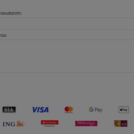
pseudonim:
nia: