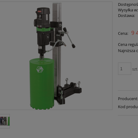
Dostępnoś
Wysyłka w
Dostawa:
Cena nie zawiera ewent
9 
Cena:
płatności
Cena regul
Najniższa 
szt
Producent
Kod produ