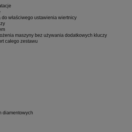
tacje
e
ck
 do właściwego ustawienia wiertnicy
czy
tem
ożenia maszyny bez używania dodatkowych kluczy
ort całego zestawu
n diamentowych