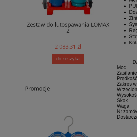
PUR
Dos
Wiertni
Zin
acz
Zestaw do lutospawania LOMAX
Sys
rozolu
2
Reg
Sta
Koł
2 083,31 zł
Cena r
Najniż
do koszyka
D
Moc
Zasilanie
Prędkość
Zakres w
Promocje
Wrzecio
Wysokoś
Skok
Waga
Nr zamó
Dostarcz