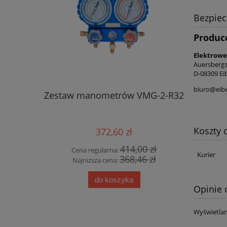
Bezpie
Produc
Elektrow
Auersbergs
D-08309 Ei
biuro@eib
owana 127
Zestaw manometrów VMG-2-R32
Pompa p
Koszty
372,60 zł
2 zł
414,00 zł
Cena regularna:
Cena
Kurier
9 zł
368,46 zł
Najniższa cena:
Najn
do koszyka
Opinie 
Wyświetlan