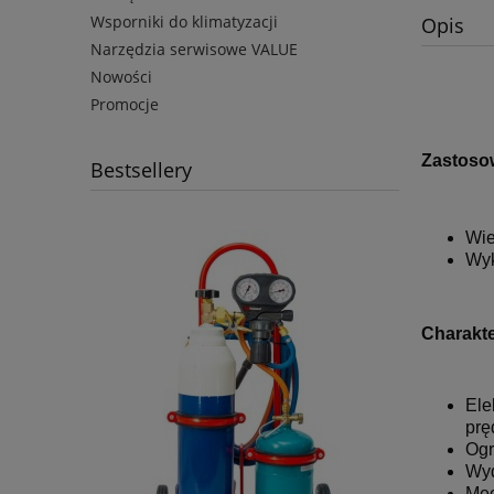
Wsporniki do klimatyzacji
Opis
Narzędzia serwisowe VALUE
Nowości
Promocje
Zastoso
Bestsellery
Wie
Wyk
Charakt
Ele
prę
Ogr
Wyd
Mec