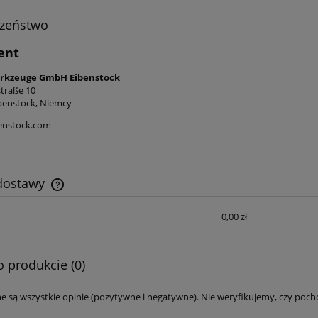
czeństwo
ent
erkzeuge GmbH Eibenstock
traße 10
benstock, Niemcy
enstock.com
różniowa V-i125-R32
Korona wiertnicza lutowana 
mm ABC
 dostawy
708,30 zł
582,53 zł
787,00 zł
728,16 zł
 regularna:
Cena regularna:
0,00 zł
Cena nie zawiera ewentualnych kosztów
700,43 zł
640,78 zł
iższa cena:
Najniższa cena:
płatności
do koszyka
do koszyka
o produkcie (0)
e są wszystkie opinie (pozytywne i negatywne). Nie weryfikujemy, czy pocho