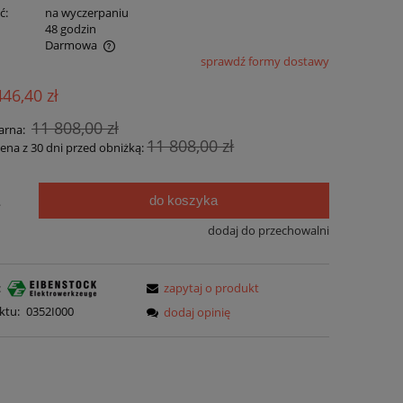
ć:
na wyczerpaniu
:
48 godzin
Darmowa
sprawdź formy dostawy
ualnych kosztów
446,40 zł
11 808,00 zł
arna:
11 808,00 zł
cena z 30 dni przed obniżką:
do koszyka
.
dodaj do przechowalni
:
zapytaj o produkt
ktu:
0352I000
dodaj opinię