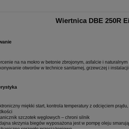
Wiertnica DBE 250R E
wanie
rcenie na na mokro w betonie zbrojonym, asfalcie i naturalnym
onywanie otworów w technice sanitarnej, grzewczej i instalacji
erystyka
ktroniczny miękki start, kontrola temperatury z odcięciem prądu,
dkości
anicznik szczotek węglowych – chroni silnik
ajna skrzynia biegów wyposażona jest w pompę oleju smarują
haniczne sprzęgło przeciążeniowe