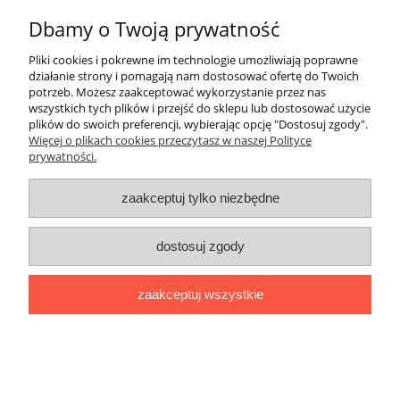
Dbamy o Twoją prywatność
Pliki cookies i pokrewne im technologie umożliwiają poprawne
działanie strony i pomagają nam dostosować ofertę do Twoich
Moje konto
potrzeb. Możesz zaakceptować wykorzystanie przez nas
wszystkich tych plików i przejść do sklepu lub dostosować użycie
plików do swoich preferencji, wybierając opcję "Dostosuj zgody".
Informacje
Więcej o plikach cookies przeczytasz w naszej Polityce
prywatności.
O nas
zaakceptuj tylko niezbędne
pokaż pełną wersję strony
dostosuj zgody
Sklep internetowy Shoper.pl
zaakceptuj wszystkie