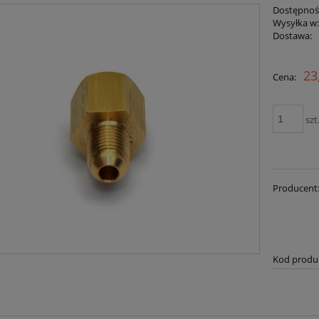
Dostępnoś
Wysyłka w
Dostawa:
23
Cena:
szt
Producent
Kod produ