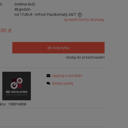
ć:
średnia ilość
:
48 godzin
od 17,00 zł
- InPost Paczkomaty 24/7
sprawdź formy dostawy
Cena nie zawiera ewentualnych kosztów
,00 zł
płatności
do koszyka
.
dodaj do przechowalni
:
zapytaj o produkt
dodaj opinię
ktu:
100014006