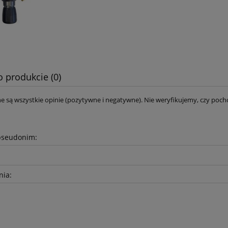
10 209,00 zł
5 350,50 zł
sza cena:
Najniższa cena:
do koszyka
do koszyka
o produkcie (0)
e są wszystkie opinie (pozytywne i negatywne). Nie weryfikujemy, czy pocho
pseudonim:
nia: