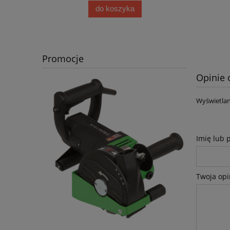
Najniż
do koszyka
Promocje
Opinie 
Wyświetlan
Imię lub 
Twoja opi