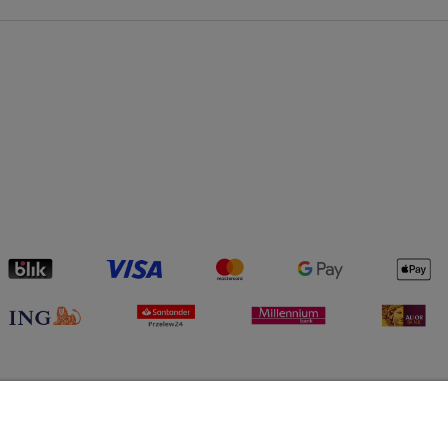
ka akumulatorowa VET-
Pompa próżniowa V-i220-R3
19Li
1 214,10 zł
858,60 zł
1 349,00 zł
954,00 zł
regularna:
Cena regularna:
1 200,61 zł
849,06 zł
ższa cena:
Najniższa cena:
do koszyka
do koszyka
Informacje
O n