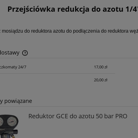
Przejściówka redukcja do azotu 1/4"
z mosiądzu do reduktora azotu do podłączenia do reduktora w
 dostawy
czkomaty 24/7
17,00 zł
Cena nie zawiera ewentualnych kosztów
płatności
20,00 zł
ca DBE 162 Eibenstock
Wiertnica ESD 162 Eibensto
ty powiązane
Reduktor GCE do azotu 50 bar PRO
8 167,20 zł
4 280,40 zł
10 209,00 zł
5 350,50 zł
egularna:
Cena regularna: