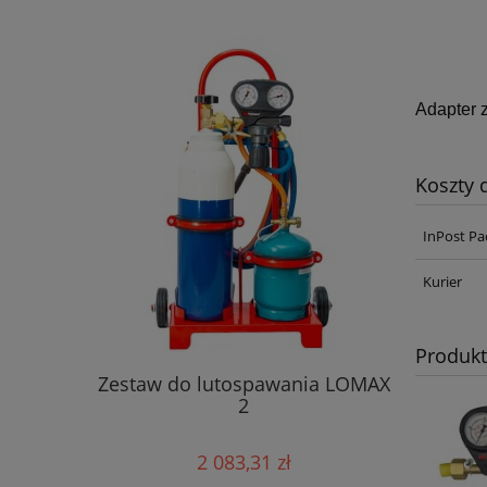
Adapter 
Koszty
InPost Pa
Kurier
Wiertni
Produk
acz
Zestaw do lutospawania LOMAX
rozolu
2
2 083,31 zł
Cena r