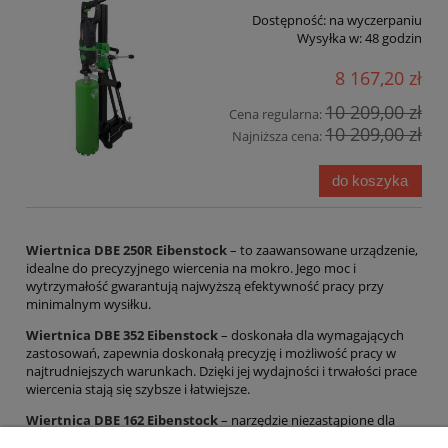
Dostępność:
na wyczerpaniu
Wysyłka w:
48 godzin
8 167,20 zł
10 209,00 zł
Cena regularna:
10 209,00 zł
Najniższa cena:
do koszyka
Wiertnica DBE 250R Eibenstock
– to zaawansowane urządzenie,
idealne do precyzyjnego wiercenia na mokro. Jego moc i
wytrzymałość gwarantują najwyższą efektywność pracy przy
minimalnym wysiłku.
Wiertnica DBE 352 Eibenstock
– doskonała dla wymagających
zastosowań, zapewnia doskonałą precyzję i możliwość pracy w
najtrudniejszych warunkach. Dzięki jej wydajności i trwałości prace
wiercenia stają się szybsze i łatwiejsze.
Wiertnica DBE 162 Eibenstock
– narzędzie niezastąpione dla
każdego profesjonalisty, pozwalające na dokładne wiercenie na